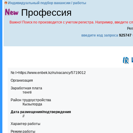
Индивидуальный подбор вакансии / работы
Профессия
Важно! Поиск по производится с учетом регистра. Например, введите с
Рег
введите код запроса
925747
№ l>https://www.enbek.kz/ru/vacancy/5719012
Организация
Заработная плата
тенге́
Район трудоустройства
Кызылорда
Дата размещения/подтверждения
//
Характер работы
Режим работы