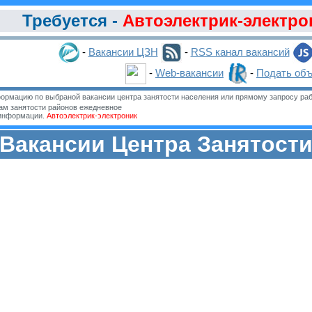
Требуется -
Автоэлектрик-электро
-
Вакансии ЦЗН
-
RSS канал вакансий
-
Web-вакансии
-
Подать об
ормацию по выбраной вакансии центра занятости населения или прямому запросу раб
м занятости районов ежедневное
 информации.
Автоэлектрик-электроник
Вакансии Центра Занятост