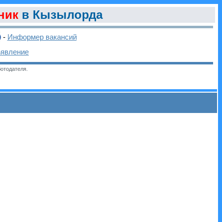
ник
в Кызылорда
-
Информер вакансий
ъявление
отодателя.
и