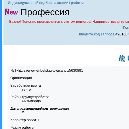
Индивидуальный подбор вакансии / работы
Профессия
Важно! Поиск по производится с учетом регистра. Например, введите с
Рег
введите код запроса
496166
№ l>https://www.enbek.kz/ru/vacancy/5630891
Организация
Заработная плата
тенге́
Район трудоустройства
Кызылорда
Дата размещения/подтверждения
//
Характер работы
Режим работы