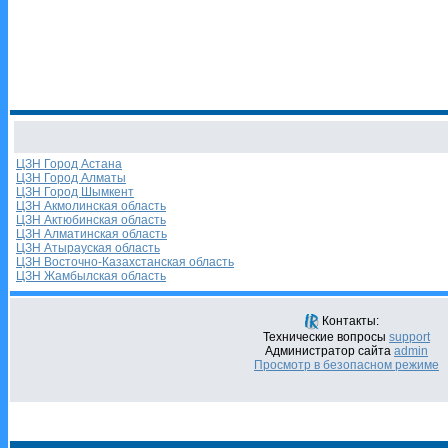
ЦЗН Город Астана
ЦЗН Город Алматы
ЦЗН Город Шымкент
ЦЗН Акмолинская область
ЦЗН Актюбинская область
ЦЗН Алматинская область
ЦЗН Атырауская область
ЦЗН Восточно-Казахстанская область
ЦЗН Жамбылская область
Контакты:
Технические вопросы
support
Администратор сайта
admin
Просмотр в безопасном режиме