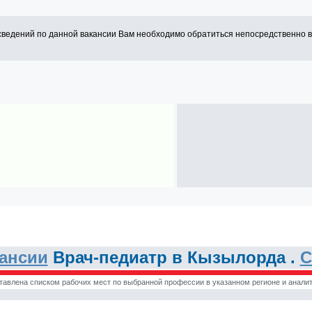
сведений по данной вакансии Вам необходимо обратиться непосредственно 
ансии
Врач-педиатр в Кызылорда .
С
тавлена списком рабочих мест по выбранной профессии в указанном регионе и аналит