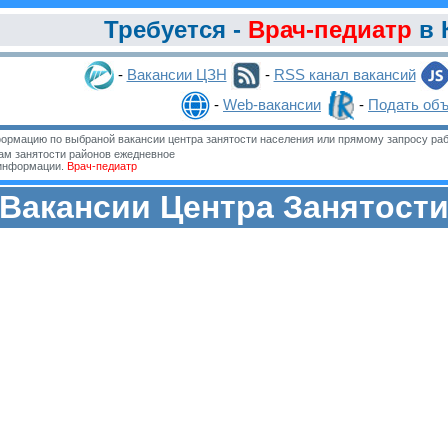
Требуется -
Врач-педиатр
в 
-
Вакансии ЦЗН
-
RSS канал вакансий
-
Web-вакансии
-
Подать об
ормацию по выбраной вакансии центра занятости населения или прямому запросу раб
м занятости районов ежедневное
 информации.
Врач-педиатр
Вакансии Центра Занятост