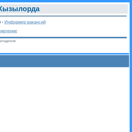
Кызылорда
-
Информер вакансий
ъявление
отодателя.
и