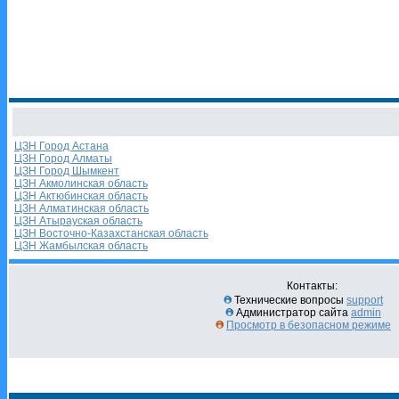
ЦЗН Город Астана
ЦЗН Город Алматы
ЦЗН Город Шымкент
ЦЗН Акмолинская область
ЦЗН Актюбинская область
ЦЗН Алматинская область
ЦЗН Атырауская область
ЦЗН Восточно-Казахстанская область
ЦЗН Жамбылская область
Контакты:
Технические вопросы
support
Администратор сайта
admin
Просмотр в безопасном режиме