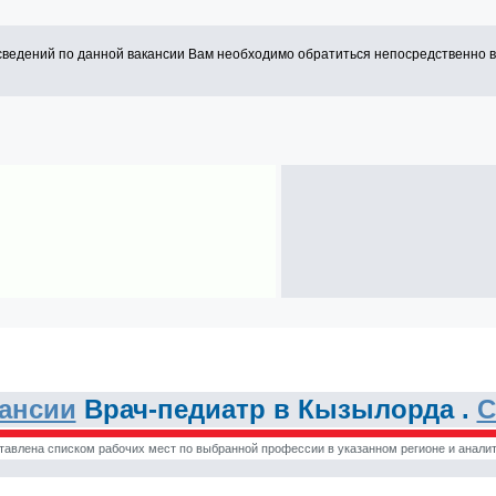
сведений по данной вакансии Вам необходимо обратиться непосредственно 
ансии
Врач-педиатр в Кызылорда .
С
тавлена списком рабочих мест по выбранной профессии в указанном регионе и аналит