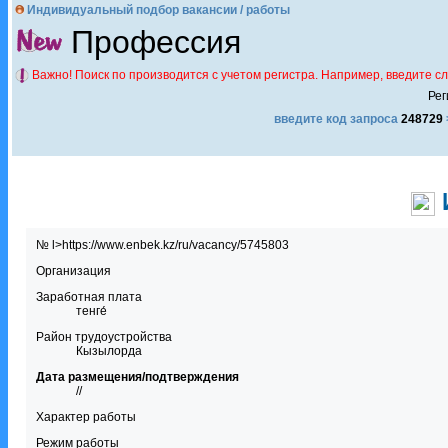
Индивидуальный подбор вакансии / работы
Профессия
Важно! Поиск по производится с учетом регистра. Например, введите с
Рег
введите код запроса
248729
№ l>https://www.enbek.kz/ru/vacancy/5745803
Организация
Заработная плата
тенге́
Район трудоустройства
Кызылорда
Дата размещения/подтверждения
//
Характер работы
Режим работы