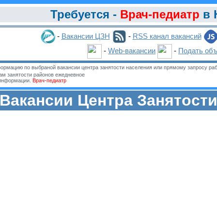
Требуется -
Врач-педиатр
в 
-
Вакансии ЦЗН
-
RSS канал вакансий
-
Web-вакансии
-
Подать об
ормацию по выбраной вакансии центра занятости населения или прямому запросу раб
м занятости районов ежедневное
 информации.
Врач-педиатр
Вакансии Центра Занятост