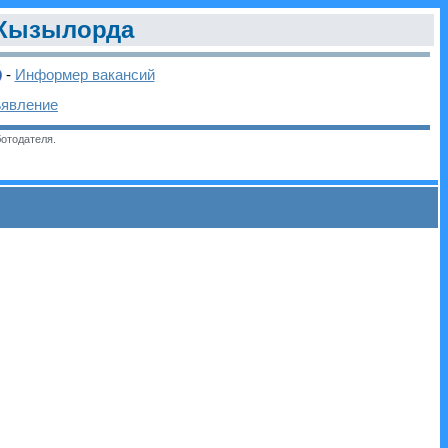
Кызылорда
-
Информер вакансий
ъявление
отодателя.
и