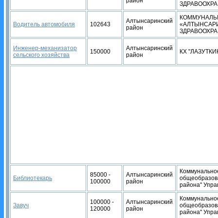
район
ЗДРАВООХРА
КОММУНАЛЬ
Алтынсаринский
Водитель автомобиля
102643
«АЛТЫНСАР
район
ЗДРАВООХРА
Инженер-механизатор
Алтынсаринский
150000
КХ "ЛАЗУТК
сельского хозяйства
район
Коммунальное
85000 -
Алтынсаринский
Библиотекарь
общеобразов
100000
район
района" Упра
Коммунальное
100000 -
Алтынсаринский
Завуч
общеобразов
120000
район
района" Упра