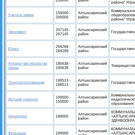
200000
район
района" Упра
Коммунальное
150000 -
Алтынсаринский
Учитель химии
общеобразов
200000
район
района" Упра
207145 -
Алтынсаринский
Экономист
Государствен
207145
район
269289 -
Алтынсаринский
Юрист
Государствен
269289
район
Аппаратчик обработки
185638 -
Алтынсаринский
Товарищество
зерна
185638
район
188513 -
Алтынсаринский
Электрогазосварщик
Государствен
188513
район
Коммунальное
100000 -
Алтынсаринский
Детский психолог
педагогическ
150000
район
образования 
КОММУНАЛЬ
Алтынсаринский
Акушер(ка)
189000
«АЛТЫНСАР
район
ЗДРАВООХРА
КОММУНАЛЬ
Алтынсаринский
Фельдшер
189000
«АЛТЫНСАР