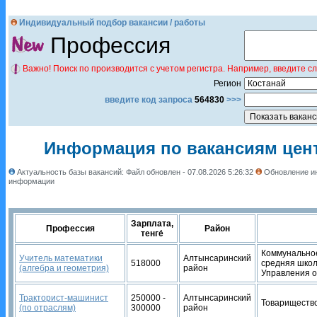
Индивидуальный подбор вакансии / работы
Профессия
Важно! Поиск по производится с учетом регистра. Например, введите с
Регион
введите код запроса
564830
>>>
Информация по вакансиям цент
Актуальность базы вакансий: Файл обновлен - 07.08.2026 5:26:32
Обновление ин
информации
Зарплата,
Профессия
Район
тенге́
Коммунальное
Учитель математики
Алтынсаринский
518000
средняя школ
(алгебра и геометрия)
район
Управления о
Тракторист-машинист
250000 -
Алтынсаринский
Товарищество 
(по отраслям)
300000
район