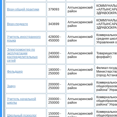
КОММУНАЛЬ
Алтынсаринский
Врач общей практики
379093
«АЛТЫНСАР
район
ЗДРАВООХРА
КОММУНАЛЬ
Алтынсаринский
Врач-педиатр
343699
«АЛТЫНСАР
район
ЗДРАВООХРА
Коммунальное
Учитель иностранного
428000 -
Алтынсаринский
средняя школ
языка
450000
район
Управления о
Электромонтер по
эксплуатации
240000 -
Алтынсаринский
Товарищество 
распределительных
260000
район
форфайт)
сетей
Филиал госуд
180000 -
Алтынсаринский
Фельдшер
Министерства
250000
район
(город Астан
Коммунальное
200000 -
Алтынсаринский
Завуч
общеобразов
250000
район
района" Упра
Коммунальное
Учитель начальной
200000 -
Алтынсаринский
общеобразов
школы
250000
район
района" Упра
Коммунальное
150000 -
Алтынсаринский
Школьный психолог
общеобразов