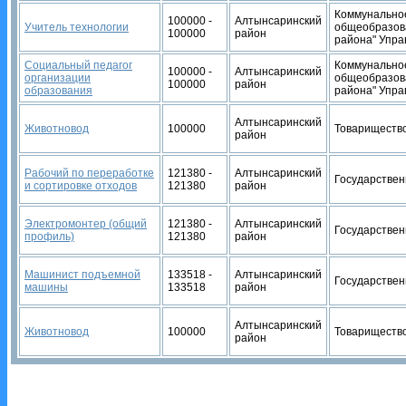
Коммунальное
100000 -
Алтынсаринский
Учитель технологии
общеобразов
100000
район
района" Упра
Социальный педагог
Коммунальное
100000 -
Алтынсаринский
организации
общеобразов
100000
район
образования
района" Упра
Алтынсаринский
Животновод
100000
Товарищество
район
Рабочий по переработке
121380 -
Алтынсаринский
Государствен
и сортировке отходов
121380
район
Электромонтер (общий
121380 -
Алтынсаринский
Государствен
профиль)
121380
район
Машинист подъемной
133518 -
Алтынсаринский
Государствен
машины
133518
район
Алтынсаринский
Животновод
100000
Товарищество
район