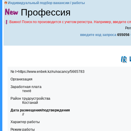
Индивидуальный подбор вакансии / работы
Профессия
Важно! Поиск по производится с учетом регистра. Например, введите с
Рег
введите код запроса
655056
№ l>https://www.enbek.kz/ru/vacancy/5665783
Организация
Заработная плата
тенге́
Район трудоустройства
Костанай
Дата размещения/подтверждения
//
Характер работы
Режим работы