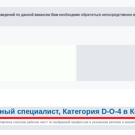
сведений по данной вакансии Вам необходимо обратиться непосредственно 
ный специалист, Категория D-O-4 в К
тавлена списком рабочих мест по выбранной профессии в указанном регионе и аналит