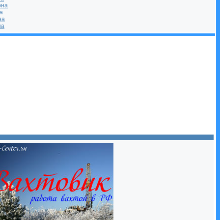
она
а
на
на