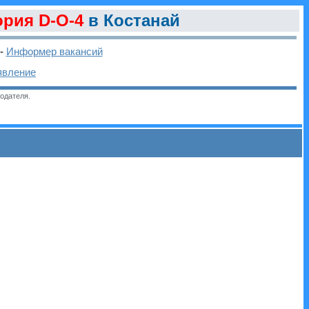
ория D-O-4
в Костанай
-
Информер вакансий
явление
одателя.
и