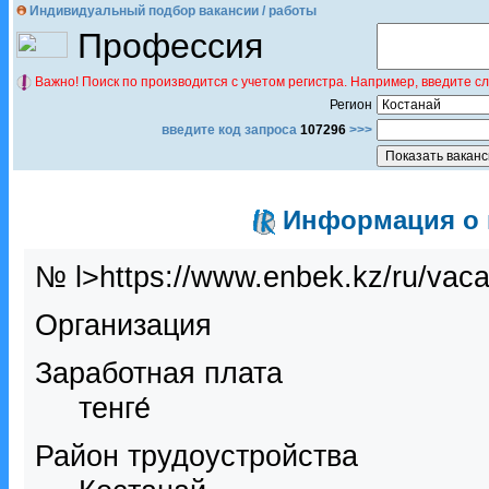
Индивидуальный подбор вакансии / работы
Профессия
Важно! Поиск по производится с учетом регистра. Например, введите с
Регион
введите код запроса
107296
>>>
Информация о в
№ l>https://www.enbek.kz/ru/vac
Организация
Заработная плата
тенге́
Район трудоустройства