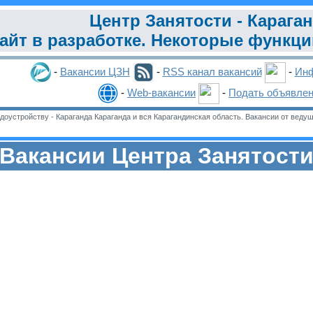
Центр Занятости - Карага
айт в разработке. Некоторые функц
-
Вакансии ЦЗН
-
RSS канал вакансий
-
Инф
-
Web-вакансии
-
Подать объявле
оустройству - Караганда Караганда и вся Карагандинская область. Вакансии от ведущ
Вакансии Центра Занятост