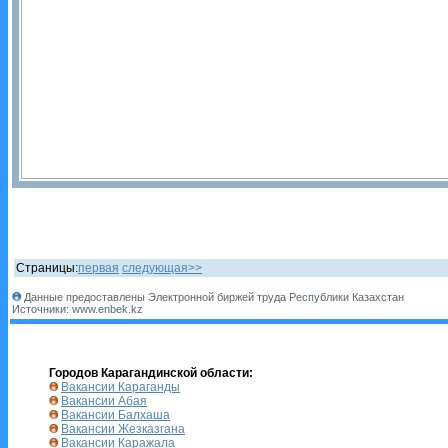
Страницы:
первая
следующая>>
Данные предоставлены Электронной биржей труда Республики Казахстан
Источники: www.enbek.kz
Городов Карагандинской области:
Вакансии Караганды
Вакансии Абая
Вакансии Балхаша
Вакансии Жезказгана
Вакансии Каражала