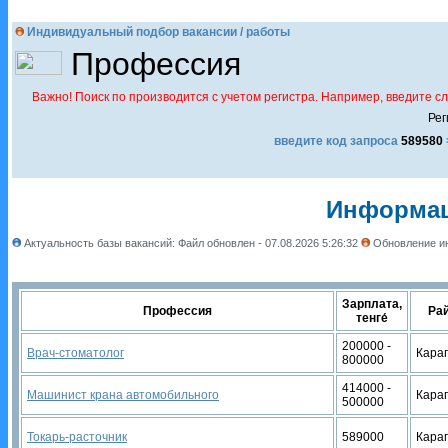
Индивидуальный подбор вакансии / работы
Профессия
Важно! Поиск по производится с учетом регистра. Например, введите с
Рег
введите код запроса
589580
Информаци
Актуальность базы вакансий: Файл обновлен - 07.08.2026 5:26:32
Обновление ин
Зарплата,
Профессия
Ра
тенге́
200000 -
Врач-стоматолог
Кара
800000
414000 -
Машинист крана автомобильного
Кара
500000
Токарь-расточник
589000
Кара