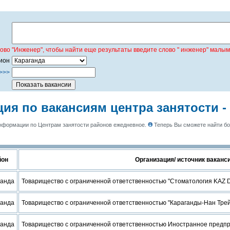
лово "Инженер", чтобы найти еще результаты введите слово " инженер" малым
ион
>>>
я по вакансиям центра занятости -
формации по Центрам занятости районов ежедневное.
Теперь Вы сможете найти б
йон
Организация/ источник ваканс
ганда
Товарищество с ограниченной ответственностью "Стоматология KAZ D
ганда
Товарищество с ограниченной ответственностью "Караганды-Нан Тре
ганда
Товарищество с ограниченной ответственностью Иностранное предпр