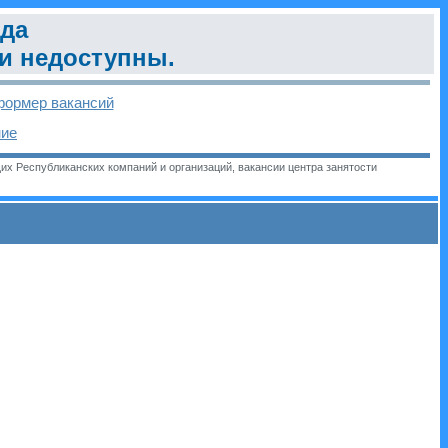
нда
ии недоступны.
ормер вакансий
ние
их Республиканских компаний и организаций, вакансии центра занятости
и