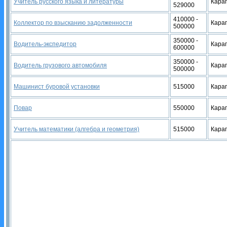
Учитель русского языка и литературы
Кара
529000
410000 -
Коллектор по взысканию задолженности
Кара
500000
350000 -
Водитель-экспедитор
Кара
600000
350000 -
Водитель грузового автомобиля
Кара
500000
Машинист буровой установки
515000
Кара
Повар
550000
Кара
Учитель математики (алгебра и геометрия)
515000
Кара