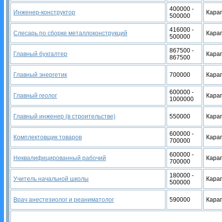
400000 -
Инженер-конструктор
Кара
500000
416000 -
Слесарь по сборке металлоконструкций
Кара
500000
867500 -
Главный бухгалтер
Кара
867500
Главный энергетик
700000
Кара
600000 -
Главный геолог
Кара
1000000
Главный инженер (в строительстве)
550000
Кара
600000 -
Комплектовщик товаров
Кара
700000
600000 -
Неквалифицированный рабочий
Кара
700000
180000 -
Учитель начальной школы
Кара
500000
Врач анестезиолог и реаниматолог
590000
Кара