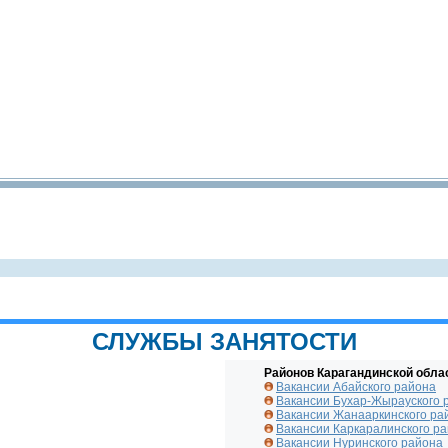
СЛУЖБЫ ЗАНЯТОСТИ
Районов Карагандинской обла
Вакансии Абайского района
Вакансии Бухар-Жырауского 
Вакансии Жанааркинского ра
Вакансии Каркаралинского р
Вакансии Нуринского района