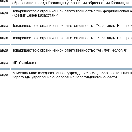
ганда
образования города Караганды управления образования Карагандинс
Товарищество с ограниченной ответственностью "Микрофинансовая ор
ганда
(Кредит Севен Казахстан)"
ганда
Товарищество с ограниченной ответственностью "Караганды-Нан Тре
ганда
Товарищество с ограниченной ответственностью "Караганды-Нан Тре
ганда
Товарищество с ограниченной ответственностью "Азимут Геология"
ганда
ИП Узакбаева
Коммунальное государственное учреждение "Общеобразовательная ш
ганда
Караганды управления образования Карагандинской области