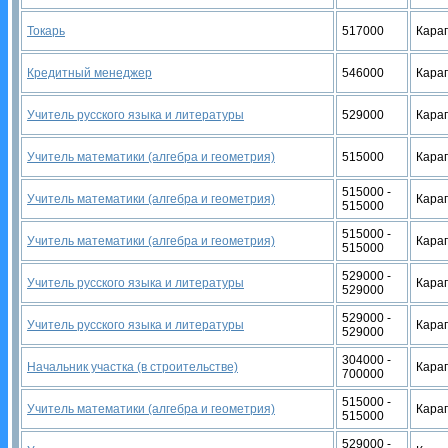
Токарь
517000
Кара
Кредитный менеджер
546000
Кара
Учитель русского языка и литературы
529000
Кара
Учитель математики (алгебра и геометрия)
515000
Кара
515000 -
Учитель математики (алгебра и геометрия)
Кара
515000
515000 -
Учитель математики (алгебра и геометрия)
Кара
515000
529000 -
Учитель русского языка и литературы
Кара
529000
529000 -
Учитель русского языка и литературы
Кара
529000
304000 -
Начальник участка (в строительстве)
Кара
700000
515000 -
Учитель математики (алгебра и геометрия)
Кара
515000
529000 -