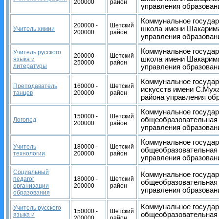
200000
район
управления образован
Коммунальное государ
200000 -
Шетский
школа имени Шакарима
Учитель химии
200000
район
управления образован
Коммунальное государ
Учитель русского
200000 -
Шетский
школа имени Шакарима
языка и
250000
район
литературы
управления образован
Коммунальное государ
Преподаватель
160000 -
Шетский
искусств имени С.Мух
танцев
200000
район
района управления об
Коммунальное государ
150000 -
Шетский
общеобразовательная 
Логопед
200000
район
управления образован
Коммунальное государ
Учитель
180000 -
Шетский
общеобразовательная 
технологии
200000
район
управления образован
Социальный
Коммунальное государ
педагог
180000 -
Шетский
общеобразовательная 
организации
200000
район
управления образован
образования
Коммунальное государ
Учитель русского
150000 -
Шетский
общеобразовательная 
языка и
200000
район