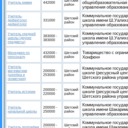
Шетский
общеобразовательная 
Учитель химии
442000
район
управления образован
Коммунальное государ
Учитель-
Шетский
школа имени Ш.Уалиха
дефектолог,
331000
район
дефектолог
управления образован
Коммунальное государ
Учитель средней
383000 -
Шетский
школа имени Ш.Уалиха
школы (другие
383000
район
предметы)
управления образован
Товарищество с огран
Менеджер по
432000 -
Шетский
персоналу
450000
район
Хонфен»
Учитель
Коммунальное государ
математики
200000 -
Шетский
школе (ресурсный цен
(алгебра и
253000
район
Шетского района упра
геометрия)
Коммунальное государ
200000 -
Шетский
школе (ресурсный цен
Учитель истории
220000
район
Шетского района упра
Коммунальное государ
Учитель
200000 -
Шетский
школа имени Шакарима
начальной школы
250000
район
управления образован
Коммунальное государ
200000 -
Шетский
школа имени Шакарима
Учитель географии