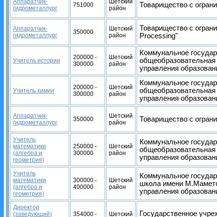
Аппаратчик-
Шетский
Товарищество с ограни
751000
гидрометаллург
район
Товарищество с ограни
Аппаратчик-
Шетский
350000
гидрометаллург
район
Processing"
Коммунальное государ
200000 -
Шетский
общеобразовательная 
Учитель истории
300000
район
управления образован
Коммунальное государ
200000 -
Шетский
общеобразовательная 
Учитель химии
300000
район
управления образован
Аппаратчик-
Шетский
Товарищество с ограни
350000
гидрометаллург
район
Учитель
Коммунальное государ
математики
250000 -
Шетский
общеобразовательная 
(алгебра и
300000
район
управления образован
геометрия)
Учитель
Коммунальное государ
математики
300000 -
Шетский
школа имени М.Мамето
(алгебра и
400000
район
управления образован
геометрия)
Директор
Государственное учре
(заведующий)
354000 -
Шетский