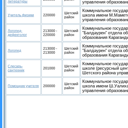
литературы
управления образован
Коммунальное государ
Шетский
школа имени М.Мамето
Учитель физики
220000
район
управления образован
Коммунальное государ
Логопед-
213000 -
Шетский
"Балдәурен" отдела о
дефектолог
220000
район
образования Караганд
Коммунальное государ
213000 -
Шетский
"Балдәурен" отдела о
Логопед
213000
район
образования Караганд
Коммунальное государ
Слесарь-
Шетский
школе (ресурсный цен
201000
сантехник
район
Шетского района упра
Коммунальное государ
Шетский
школа имени Ш.Уалиха
Помощник учителя
200000
район
управления образован