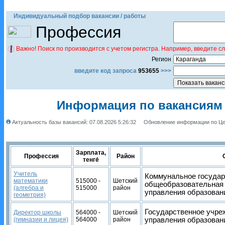
Индивидуальный подбор вакансии / работы
Профессия
Важно! Поиск по производится с учетом регистра. Например, введите с
Регион
введите код запроса
953655
>>>
Информация по вакансиям 
Актуальность базы вакансий: 07.08.2026 5:26:32
Обновление информации по Це
Зарплата,
Профессия
Район
тенге́
Учитель
Коммунальное государ
математики
515000 -
Шетский
общеобразовательная 
(алгебра и
515000
район
управления образован
геометрия)
Государственное учре
Директор школы
564000 -
Шетский
(гимназии и лицея)
564000
район
управления образован