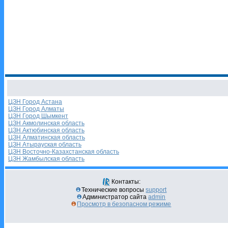
ЦЗН Город Астана
ЦЗН Город Алматы
ЦЗН Город Шымкент
ЦЗН Акмолинская область
ЦЗН Актюбинская область
ЦЗН Алматинская область
ЦЗН Атырауская область
ЦЗН Восточно-Казахстанская область
ЦЗН Жамбылская область
Контакты:
Технические вопросы
support
Администратор сайта
admin
Просмотр в безопасном режиме