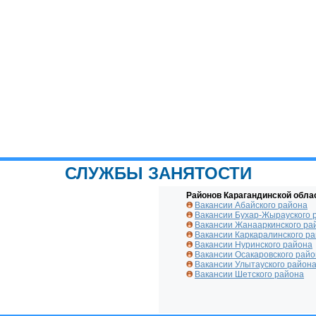
СЛУЖБЫ ЗАНЯТОСТИ
Районов Карагандинской обла
Вакансии Абайского района
Вакансии Бухар-Жырауского 
Вакансии Жанааркинского ра
Вакансии Каркаралинского р
Вакансии Нуринского района
Вакансии Осакаровского рай
Вакансии Улытауского район
Вакансии Шетского района