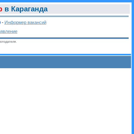
р
в Караганда
-
Информер вакансий
ъявление
отодателя.
и