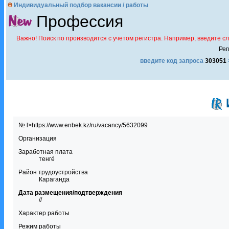
Индивидуальный подбор вакансии / работы
Профессия
Важно! Поиск по производится с учетом регистра. Например, введите с
Рег
введите код запроса
303051
№ l>https://www.enbek.kz/ru/vacancy/5632099
Организация
Заработная плата
тенге́
Район трудоустройства
Караганда
Дата размещения/подтверждения
//
Характер работы
Режим работы