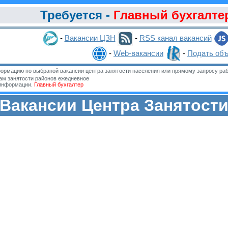
Требуется -
Главный бухгалте
-
Вакансии ЦЗН
-
RSS канал вакансий
-
Web-вакансии
-
Подать об
ормацию по выбраной вакансии центра занятости населения или прямому запросу раб
м занятости районов ежедневное
 информации.
Главный бухгалтер
Вакансии Центра Занятост