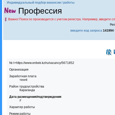
Индивидуальный подбор вакансии / работы
Профессия
Важно! Поиск по производится с учетом регистра. Например, введите с
Рег
введите код запроса
141994
№ l>https://www.enbek.kz/ru/vacancy/5671852
Организация
Заработная плата
тенге́
Район трудоустройства
Караганда
Дата размещения/подтверждения
//
Характер работы
Режим работы