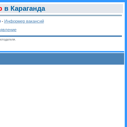
р
в Караганда
-
Информер вакансий
ъявление
отодателя.
и