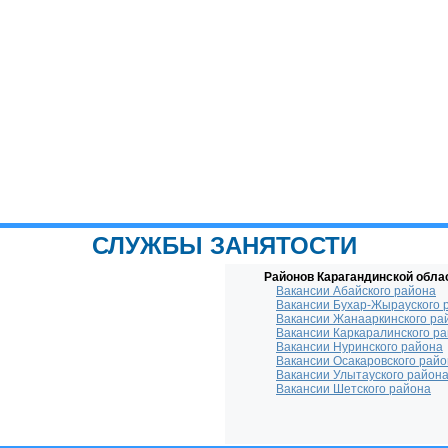
СЛУЖБЫ ЗАНЯТОСТИ
Районов Карагандинской обла
Вакансии Абайского района
Вакансии Бухар-Жырауского 
Вакансии Жанааркинского ра
Вакансии Каркаралинского р
Вакансии Нуринского района
Вакансии Осакаровского рай
Вакансии Улытауского район
Вакансии Шетского района