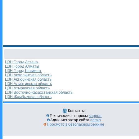
ЦЗН Город Астана
ЦЗН Город Алматы
ЦЗН Город Шымкент
ЦЗН Акмолинская область
ЦЗН Актюбинская область
ЦЗН Алматинская область
ЦЗН Атырауская область
ЦЗН Восточно-Казахстанская область
ЦЗН Жамбылская область
Контакты:
Технические вопросы
support
Администратор сайта
admin
Просмотр в безопасном режиме