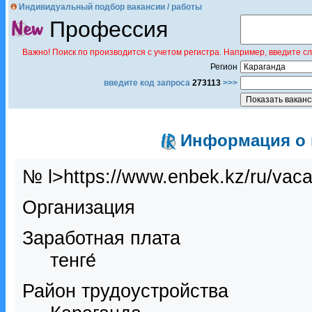
Индивидуальный подбор вакансии / работы
Профессия
Важно! Поиск по производится с учетом регистра. Например, введите с
Регион
введите код запроса
273113
>>>
Информация о в
№ l>https://www.enbek.kz/ru/vac
Организация
Заработная плата
тенге́
Район трудоустройства