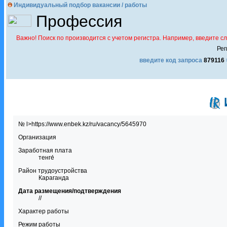
Индивидуальный подбор вакансии / работы
Профессия
Важно! Поиск по производится с учетом регистра. Например, введите с
Рег
введите код запроса
879116
№ l>https://www.enbek.kz/ru/vacancy/5645970
Организация
Заработная плата
тенге́
Район трудоустройства
Караганда
Дата размещения/подтверждения
//
Характер работы
Режим работы