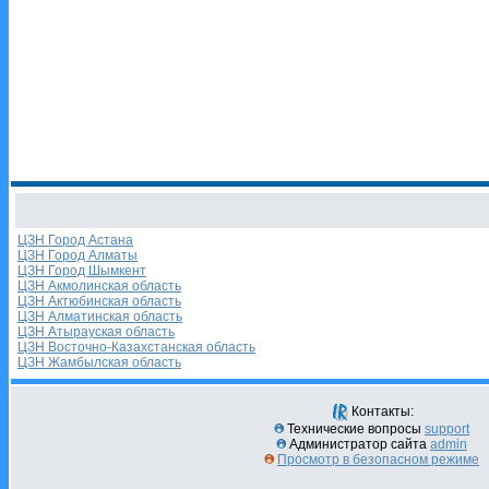
ЦЗН Город Астана
ЦЗН Город Алматы
ЦЗН Город Шымкент
ЦЗН Акмолинская область
ЦЗН Актюбинская область
ЦЗН Алматинская область
ЦЗН Атырауская область
ЦЗН Восточно-Казахстанская область
ЦЗН Жамбылская область
Контакты:
Технические вопросы
support
Администратор сайта
admin
Просмотр в безопасном режиме