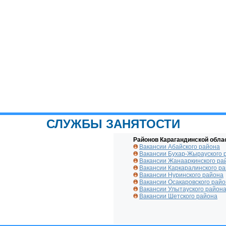
СЛУЖБЫ ЗАНЯТОСТИ
Районов Карагандинской обла
Вакансии Абайского района
Вакансии Бухар-Жырауского 
Вакансии Жанааркинского ра
Вакансии Каркаралинского р
Вакансии Нуринского района
Вакансии Осакаровского рай
Вакансии Улытауского район
Вакансии Шетского района