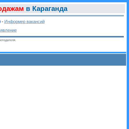
одажам
в Караганда
-
Информер вакансий
ъявление
отодателя.
и