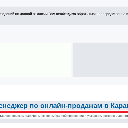
сведений по данной вакансии Вам необходимо обратиться непосредственно 
неджер по онлайн-продажам в Караг
тавлена списком рабочих мест по выбранной профессии в указанном регионе и аналит