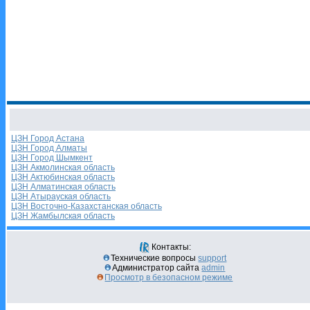
ЦЗН Город Астана
ЦЗН Город Алматы
ЦЗН Город Шымкент
ЦЗН Акмолинская область
ЦЗН Актюбинская область
ЦЗН Алматинская область
ЦЗН Атырауская область
ЦЗН Восточно-Казахстанская область
ЦЗН Жамбылская область
Контакты:
Технические вопросы
support
Администратор сайта
admin
Просмотр в безопасном режиме