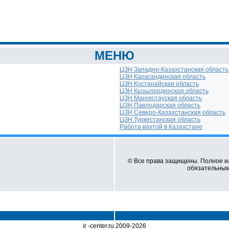
МЕНЮ
ЦЗН Западно-Казахстанская область
ЦЗН Карагандинская область
ЦЗН Костанайская область
ЦЗН Кызылординская область
ЦЗН Мангистауская область
ЦЗН Павлодарская область
ЦЗН Северо-Казахстанская область
ЦЗН Туркестанская область
Работа вахтой в Казахстане
© Все права защищены. Полное и
обязательным 
ir -center.ru 2009-2026