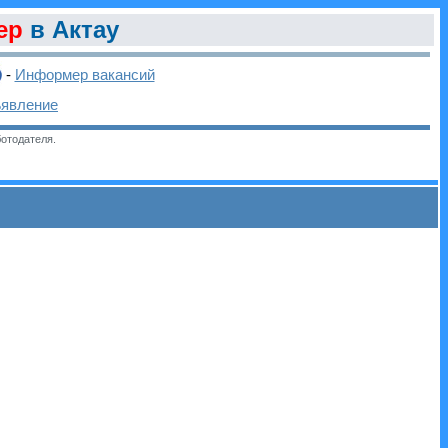
ер
в Актау
-
Информер вакансий
ъявление
отодателя.
и