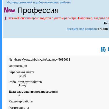
Индивидуальный подбор вакансии / работы
Профессия
Важно! Поиск по производится с учетом регистра. Например, введите с
Рег
введите код запроса
671688
№ l>https://www.enbek.kz/ru/vacancy/5635661
Организация
Заработная плата
тенге́
Район трудоустройства
Актау
Дата размещения/подтверждения
//
Характер работы
Режим работы