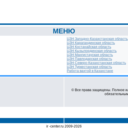
МЕНЮ
ЦЗН Западно-Казахстанская область
ЦЗН Карагандинская область
ЦЗН Костанайская область
ЦЗН Кызылординская область
ЦЗН Мангистауская область
ЦЗН Павлодарская область
ЦЗН Северо-Казахстанская область
ЦЗН Туркестанская область
Работа вахтой в Казахстане
© Все права защищены. Полное и
обязательным 
ir -center.ru 2009-2026