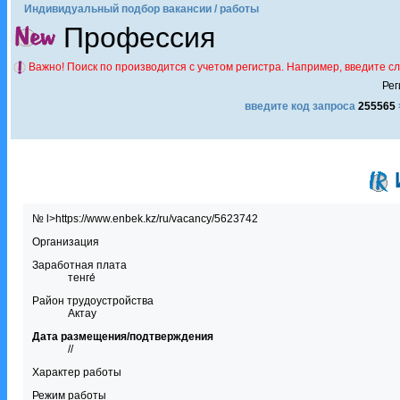
Индивидуальный подбор вакансии / работы
Профессия
Важно! Поиск по производится с учетом регистра. Например, введите с
Рег
введите код запроса
255565
№ l>https://www.enbek.kz/ru/vacancy/5623742
Организация
Заработная плата
тенге́
Район трудоустройства
Актау
Дата размещения/подтверждения
//
Характер работы
Режим работы