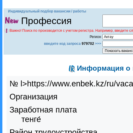
Индивидуальный подбор вакансии / работы
Профессия
Важно! Поиск по производится с учетом регистра. Например, введите с
Регион
введите код запроса
979702
>>>
Информация о в
№ l>https://www.enbek.kz/ru/vac
Организация
Заработная плата
тенге́
Район трудоустройства