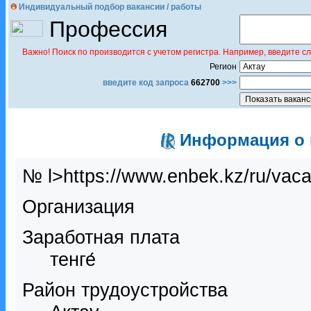
Индивидуальный подбор вакансии / работы
Профессия
Важно! Поиск по производится с учетом регистра. Например, введите с
Регион
введите код запроса
662700
>>>
Информация о в
№ l>https://www.enbek.kz/ru/vac
Организация
Заработная плата
тенге́
Район трудоустройства