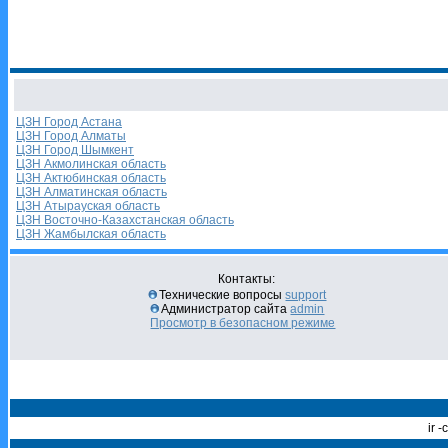
ЦЗН Город Астана
ЦЗН Город Алматы
ЦЗН Город Шымкент
ЦЗН Акмолинская область
ЦЗН Актюбинская область
ЦЗН Алматинская область
ЦЗН Атырауская область
ЦЗН Восточно-Казахстанская область
ЦЗН Жамбылская область
Контакты:
Технические вопросы
support
Администратор сайта
admin
Просмотр в безопасном режиме
ir 