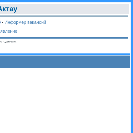
Актау
-
Информер вакансий
ъявление
отодателя.
и