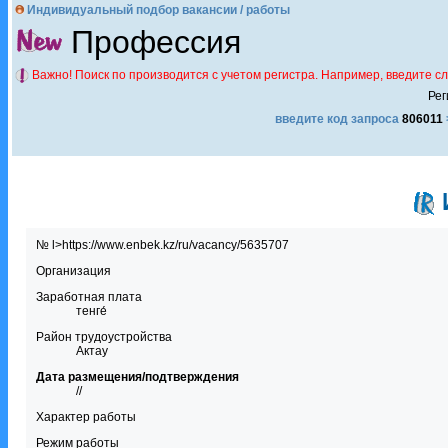
Индивидуальный подбор вакансии / работы
Профессия
Важно! Поиск по производится с учетом регистра. Например, введите с
Рег
введите код запроса
806011
№ l>https://www.enbek.kz/ru/vacancy/5635707
Организация
Заработная плата
тенге́
Район трудоустройства
Актау
Дата размещения/подтверждения
//
Характер работы
Режим работы