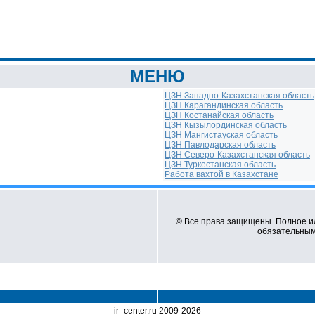
МЕНЮ
ЦЗН Западно-Казахстанская область
ЦЗН Карагандинская область
ЦЗН Костанайская область
ЦЗН Кызылординская область
ЦЗН Мангистауская область
ЦЗН Павлодарская область
ЦЗН Северо-Казахстанская область
ЦЗН Туркестанская область
Работа вахтой в Казахстане
© Все права защищены. Полное и
обязательным 
ir -center.ru 2009-2026