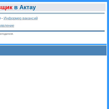
вщик
в Актау
-
Информер вакансий
ъявление
отодателя.
и