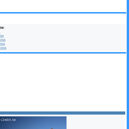
ти:
а
она
она
она
йона