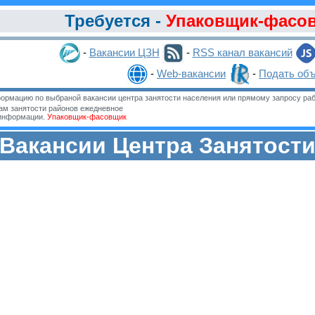
Требуется -
Упаковщик-фасо
-
Вакансии ЦЗН
-
RSS канал вакансий
-
Web-вакансии
-
Подать об
ормацию по выбраной вакансии центра занятости населения или прямому запросу раб
м занятости районов ежедневное
 информации.
Упаковщик-фасовщик
Вакансии Центра Занятост