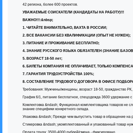
42 региона, более 600 проектов.
УВАЖАЕМЫЕ СОИСКАТЕЛИ (КАНДИДАТЫ НА РАБОТУ)!!!
ВАЖНО!!!:&nbsp;
1. ЧИТАЙТЕ ВНИМАТЕЛЬНО, ВАХТА В РОССИИ;
2. ВСЕ ВАКАНСИИ БЕЗ КВАЛИФИКАЦИИ (ОПЫТ НЕ НУЖЕН);
3. ПИТАНИЕ И ПРОЖИВАНИЕ БЕСПЛАТНО;
4. ЗНАНИЕ РУССКОГО ЯЗЫКА ОБЯЗАТЕЛЕН (ЗНАНИЕ БАЗО
5. ВОЗРАСТ 18-50 лет;
6. БИЛЕТЫ КОМПАНИЯ НЕ ОПЛАЧИВАЕТ, ТОЛЬКО КОМПЕНСАЦИЯ 
7. ГАРАНТИЯ ТРУДОУСТРОЙСТВА 100%;
8. СОСТАВЛЕНИЕ ТРУДОВОГО ДОГОВОРА В ОФИСЕ ПОДБОР
Требования: Мужчины/женщины, возраст 18-50, гражданство РК, 
График 6/1, питание бесплатное, спецодежда 3600 удержание с
Комлектовка &ndash; Функционал комплектовщика товаров не сл
знание специфики конкретного склада.
Упаковка &ndash; Прежде чем выпустить товар в обращение на р
Стикеровка &ndash; укомплектованный и упакованный товар нуж
Оплата труда: 3500-4000 рублей/смена - фиксировано