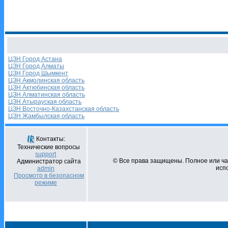
ЦЗН Город Астана
ЦЗН Город Алматы
ЦЗН Город Шымкент
ЦЗН Акмолинская область
ЦЗН Актюбинская область
ЦЗН Алматинская область
ЦЗН Атырауская область
ЦЗН Восточно-Казахстанская область
ЦЗН Жамбылская область
Контакты:
Технические вопросы
support
© Все права защищены. Полное или ч
Администратор сайта
испо
admin
Просмотр в безопасном
режиме