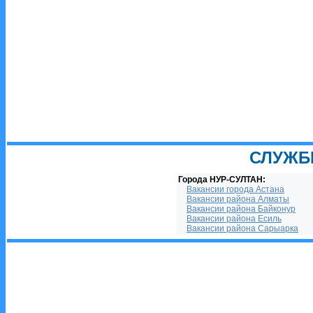
СЛУЖБ
Города НУР-СУЛТАН:
Вакансии города Астана
Вакансии района Алматы
Вакансии района Байконур
Вакансии района Есиль
Вакансии района Сарыарка