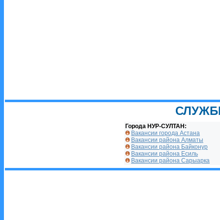
СЛУЖБ
Города НУР-СУЛТАН:
Вакансии города Астана
Вакансии района Алматы
Вакансии района Байконур
Вакансии района Есиль
Вакансии района Сарыарка