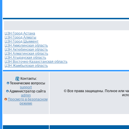
ЦЗН Город Астана
ЦЗН Город Алматы
ЦЗН Город Шымкент
ЦЗН Акмолинская область
ЦЗН Актюбинская область
ЦЗН Алматинская область
ЦЗН Атырауская область
ЦЗН Восточно-Казахстанская область
ЦЗН Жамбылская область
Контакты:
Технические вопросы
support
© Все права защищены. Полное или ч
Администратор сайта
испо
admin
Просмотр в безопасном
режиме