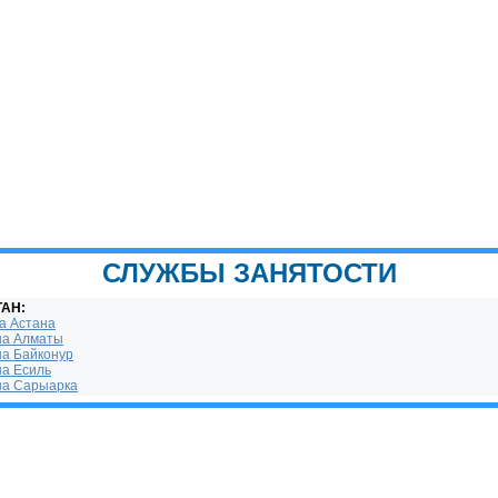
СЛУЖБЫ ЗАНЯТОСТИ
ТАН:
а Астана
на Алматы
на Байконур
на Есиль
на Сарыарка