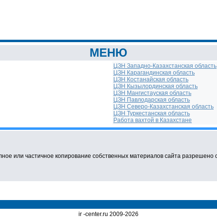
МЕНЮ
ЦЗН Западно-Казахстанская область
ЦЗН Карагандинская область
ЦЗН Костанайская область
ЦЗН Кызылординская область
ЦЗН Мангистауская область
ЦЗН Павлодарская область
ЦЗН Северо-Казахстанская область
ЦЗН Туркестанская область
Работа вахтой в Казахстане
ное или частичное копирование собственных материалов сайта разрешено с о
ir -center.ru 2009-2026