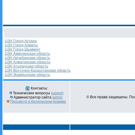
ЦЗН Город Астана
ЦЗН Город Алматы
ЦЗН Город Шымкент
ЦЗН Акмолинская область
ЦЗН Актюбинская область
ЦЗН Алматинская область
ЦЗН Атырауская область
ЦЗН Восточно-Казахстанская область
ЦЗН Жамбылская область
Контакты:
Технические вопросы
support
© Все права защищены. Пол
Администратор сайта
admin
Просмотр в безопасном режиме