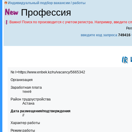
Индивидуальный подбор вакансии / работы
Профессия
Важно! Поиск по производится с учетом регистра. Например, введите с
Рег
введите код запроса
749416
№ l>https://www.enbek.kz/ru/vacancy/5665342
Организация
Заработная плата
тенге́
Район трудоустройства
Астана
Дата размещения/подтверждения
//
Характер работы
Режим работы