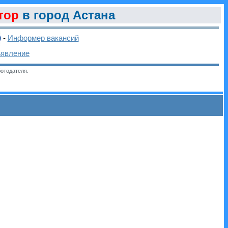
тор
в город Астана
-
Информер вакансий
ъявление
отодателя.
и