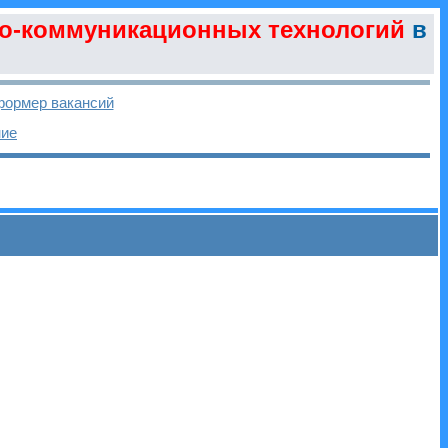
о-коммуникационных технологий
в
ормер вакансий
ние
и