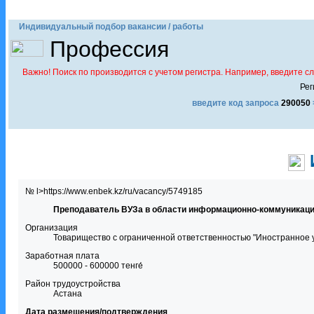
Индивидуальный подбор вакансии / работы
Профессия
Важно! Поиск по производится с учетом регистра. Например, введите с
Рег
введите код запроса
290050
№ l>https://www.enbek.kz/ru/vacancy/5749185
Преподаватель ВУЗа в области информационно-коммуникаци
Организация
Товарищество с ограниченной ответственностью "Иностранное у
Заработная плата
500000 - 600000 тенге́
Район трудоустройства
Астана
Дата размещения/подтверждения