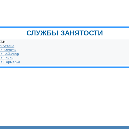
СЛУЖБЫ ЗАНЯТОСТИ
ТАН:
а Астана
на Алматы
на Байконур
на Есиль
на Сарыарка