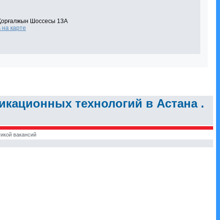
 Қорғалжын Шоссесы 13А
 на карте
кационных технологий в Астана .
икой вакансий