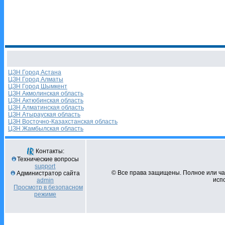
ЦЗН Город Астана
ЦЗН Город Алматы
ЦЗН Город Шымкент
ЦЗН Акмолинская область
ЦЗН Актюбинская область
ЦЗН Алматинская область
ЦЗН Атырауская область
ЦЗН Восточно-Казахстанская область
ЦЗН Жамбылская область
Контакты:
Технические вопросы
support
© Все права защищены. Полное или ч
Администратор сайта
испо
admin
Просмотр в безопасном
режиме