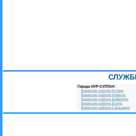
СЛУЖБ
Города НУР-СУЛТАН:
Вакансии города Астана
Вакансии района Алматы
Вакансии района Байконур
Вакансии района Есиль
Вакансии района Сарыарка