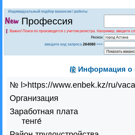
Индивидуальный подбор вакансии / работы
Профессия
Важно! Поиск по производится с учетом регистра. Например, введите с
Регион
введите код запроса
264080
>>>
Информация о в
№ l>https://www.enbek.kz/ru/vac
Организация
Заработная плата
тенге́
Район трудоустройства