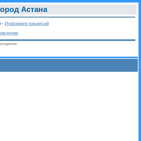
город Астана
-
Информер вакансий
ъявление
отодателя.
и