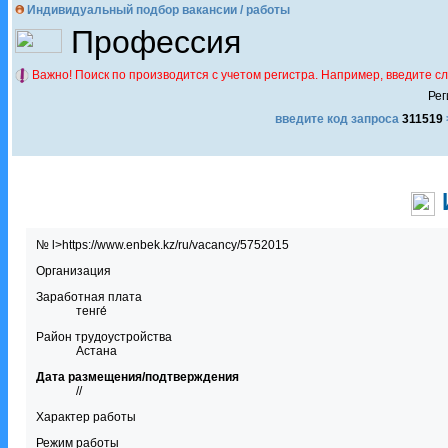
Индивидуальный подбор вакансии / работы
Профессия
Важно! Поиск по производится с учетом регистра. Например, введите с
Рег
введите код запроса
311519
№ l>https://www.enbek.kz/ru/vacancy/5752015
Организация
Заработная плата
тенге́
Район трудоустройства
Астана
Дата размещения/подтверждения
//
Характер работы
Режим работы