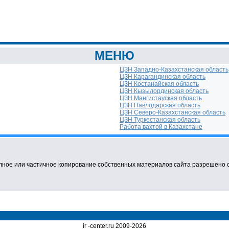
МЕНЮ
ЦЗН Западно-Казахстанская область
ЦЗН Карагандинская область
ЦЗН Костанайская область
ЦЗН Кызылординская область
ЦЗН Мангистауская область
ЦЗН Павлодарская область
ЦЗН Северо-Казахстанская область
ЦЗН Туркестанская область
Работа вахтой в Казахстане
ное или частичное копирование собственных материалов сайта разрешено с о
ir -center.ru 2009-2026