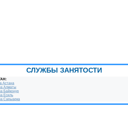
СЛУЖБЫ ЗАНЯТОСТИ
ТАН:
а Астана
на Алматы
на Байконур
на Есиль
на Сарыарка