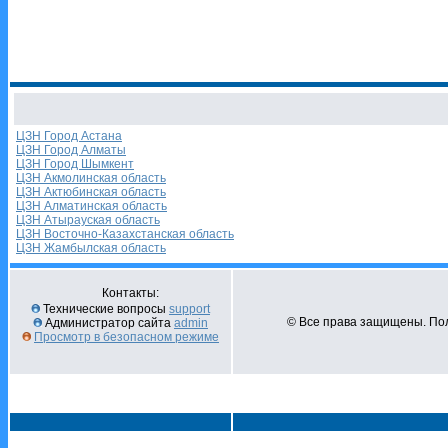
ЦЗН Город Астана
ЦЗН Город Алматы
ЦЗН Город Шымкент
ЦЗН Акмолинская область
ЦЗН Актюбинская область
ЦЗН Алматинская область
ЦЗН Атырауская область
ЦЗН Восточно-Казахстанская область
ЦЗН Жамбылская область
Контакты:
Технические вопросы
support
© Все права защищены. Пол
Администратор сайта
admin
Просмотр в безопасном режиме