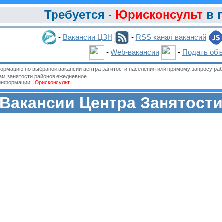
Требуется -
Юрисконсульт
в 
-
Вакансии ЦЗН
-
RSS канал вакансий
-
Web-вакансии
-
Подать об
ормацию по выбраной вакансии центра занятости населения или прямому запросу раб
м занятости районов ежедневное
 информации.
Юрисконсульт
Вакансии Центра Занятост