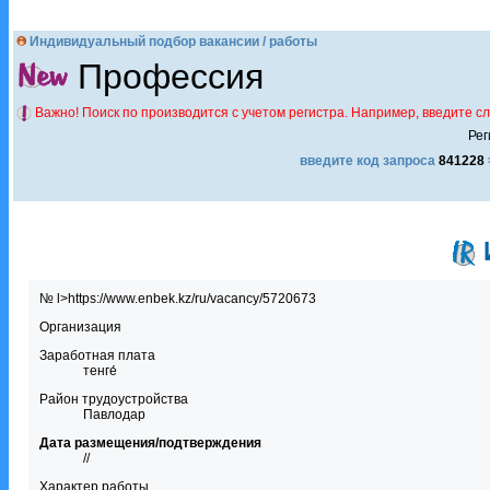
Индивидуальный подбор вакансии / работы
Профессия
Важно! Поиск по производится с учетом регистра. Например, введите с
Рег
введите код запроса
841228
№ l>https://www.enbek.kz/ru/vacancy/5720673
Организация
Заработная плата
тенге́
Район трудоустройства
Павлодар
Дата размещения/подтверждения
//
Характер работы