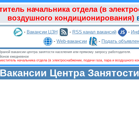
титель начальника отдела (в электро
воздушного кондиционирования)
в
-
Вакансии ЦЗН
-
RSS канал вакансий
-
Инф
-
Web-вакансии
-
Подать объявле
раной вакансии центра занятости населения или прямому запросу работодателя.
йонов ежедневное
меститель начальника отдела (в электроснабжении, подачи газа, пара и воздушного к
Вакансии Центра Занятост