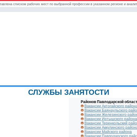
тавлена списком рабочих мест по выбранной профессии в указанном регионе и аналит
СЛУЖБЫ ЗАНЯТОСТИ
Районов Павлодарской област
Вакансии Актогайского район
Вакансии Баянаульского рай
Вакансии Железинского райо
Вакансии Иртышского района
Вакансии Теренкольский рай
Вакансии Аккулинского район
Вакансии Майского района
Вакансии Павлодарского рай