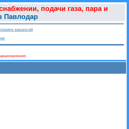
снабжении, подачи газа, пара и
 Павлодар
ормер вакансий
ние
ондиционирования)
и