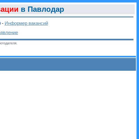
зации
в Павлодар
-
Информер вакансий
ъявление
отодателя.
и