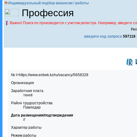
Индивидуальный подбор вакансии / работы
Профессия
Важно! Поиск по производится с учетом регистра. Например, введите с
Рег
введите код запроса
597118
№ l>https://www.enbek.kz/ru/vacancy/5658328
Организация
Заработная плата
тенге́
Район трудоустройства
Павлодар
Дата размещения/подтверждения
//
Характер работы
Режим работы