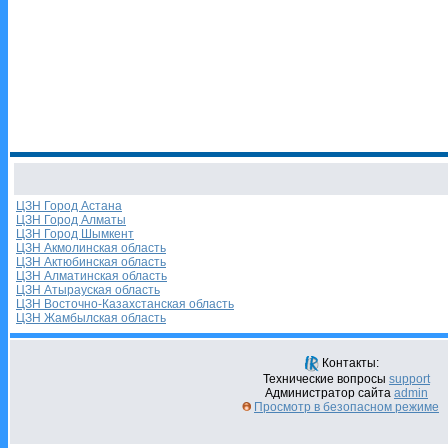
ЦЗН Город Астана
ЦЗН Город Алматы
ЦЗН Город Шымкент
ЦЗН Акмолинская область
ЦЗН Актюбинская область
ЦЗН Алматинская область
ЦЗН Атырауская область
ЦЗН Восточно-Казахстанская область
ЦЗН Жамбылская область
Контакты:
Технические вопросы
support
Администратор сайта
admin
Просмотр в безопасном режиме