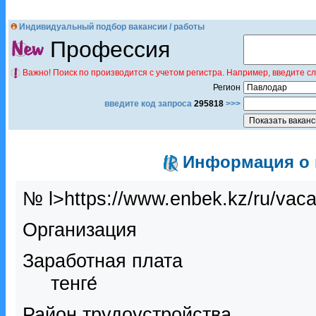
Индивидуальный подбор вакансии / работы
Профессия
Важно! Поиск по производится с учетом регистра. Например, введите с
Регион
введите код запроса
295818
>>>
Информация о в
№ l>https://www.enbek.kz/ru/vac
Организация
Заработная плата
тенге́
Район трудоустройства