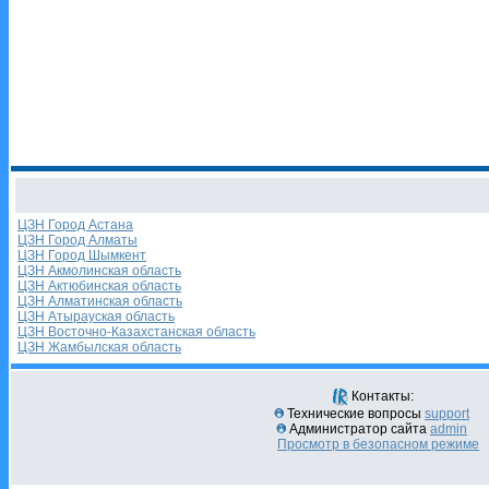
ЦЗН Город Астана
ЦЗН Город Алматы
ЦЗН Город Шымкент
ЦЗН Акмолинская область
ЦЗН Актюбинская область
ЦЗН Алматинская область
ЦЗН Атырауская область
ЦЗН Восточно-Казахстанская область
ЦЗН Жамбылская область
Контакты:
Технические вопросы
support
Администратор сайта
admin
Просмотр в безопасном режиме