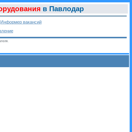
борудования
в Павлодар
-
Информер вакансий
вление
ателя.
и