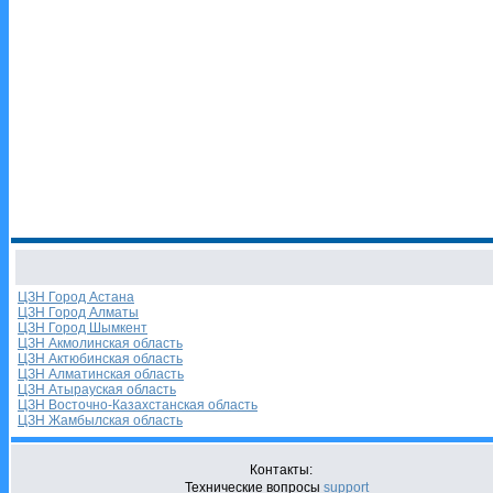
ЦЗН Город Астана
ЦЗН Город Алматы
ЦЗН Город Шымкент
ЦЗН Акмолинская область
ЦЗН Актюбинская область
ЦЗН Алматинская область
ЦЗН Атырауская область
ЦЗН Восточно-Казахстанская область
ЦЗН Жамбылская область
Контакты:
Технические вопросы
support