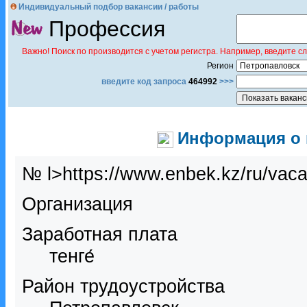
Индивидуальный подбор вакансии / работы
Профессия
Важно! Поиск по производится с учетом регистра. Например, введите с
Регион
введите код запроса
464992
>>>
Информация о в
№ l>https://www.enbek.kz/ru/vac
Организация
Заработная плата
тенге́
Район трудоустройства