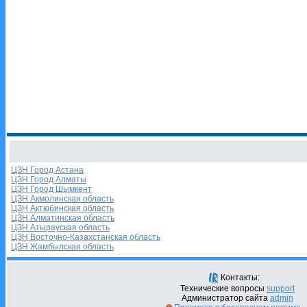
ЦЗН Город Астана
ЦЗН Город Алматы
ЦЗН Город Шымкент
ЦЗН Акмолинская область
ЦЗН Актюбинская область
ЦЗН Алматинская область
ЦЗН Атырауская область
ЦЗН Восточно-Казахстанская область
ЦЗН Жамбылская область
Контакты:
Технические вопросы
support
Администратор сайта
admin