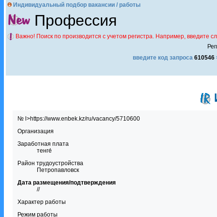
Индивидуальный подбор вакансии / работы
Профессия
Важно! Поиск по производится с учетом регистра. Например, введите с
Рег
введите код запроса
610546
№ l>https://www.enbek.kz/ru/vacancy/5710600
Организация
Заработная плата
тенге́
Район трудоустройства
Петропавловск
Дата размещения/подтверждения
//
Характер работы
Режим работы