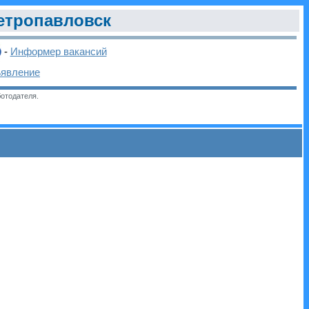
етропавловск
-
Информер вакансий
ъявление
отодателя.
и