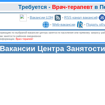
Требуется -
Врач-терапевт
в П
-
Вакансии ЦЗН
-
RSS канал вакансий
-
Web-вакансии
-
Подать об
ормацию по выбраной вакансии центра занятости населения или прямому запросу раб
м занятости районов ежедневное
 информации.
Врач-терапевт
Вакансии Центра Занятост