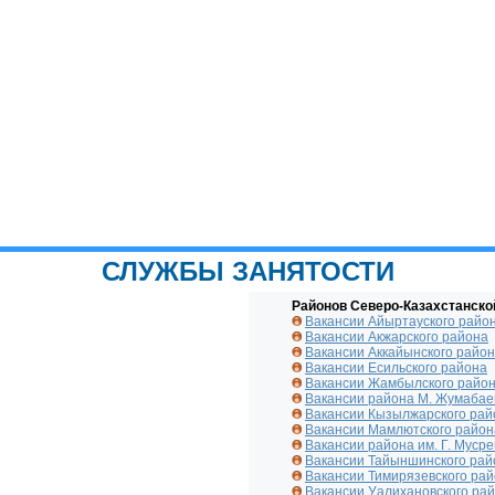
СЛУЖБЫ ЗАНЯТОСТИ
Районов Северо-Казахстанско
Вакансии Айыртауского райо
Вакансии Акжарского района
Вакансии Аккайынского райо
Вакансии Есильского района
Вакансии Жамбылского райо
Вакансии района М. Жумабае
Вакансии Кызылжарского рай
Вакансии Мамлютского район
Вакансии района им. Г. Муср
Вакансии Тайыншинского рай
Вакансии Тимирязевского ра
Вакансии Уалихановского ра