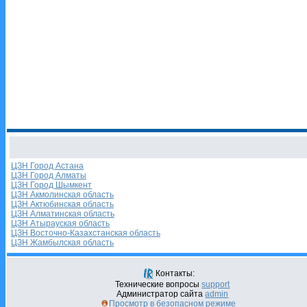
ЦЗН Город Астана
ЦЗН Город Алматы
ЦЗН Город Шымкент
ЦЗН Акмолинская область
ЦЗН Актюбинская область
ЦЗН Алматинская область
ЦЗН Атырауская область
ЦЗН Восточно-Казахстанская область
ЦЗН Жамбылская область
Контакты:
Технические вопросы
support
Администратор сайта
admin
Просмотр в безопасном режиме