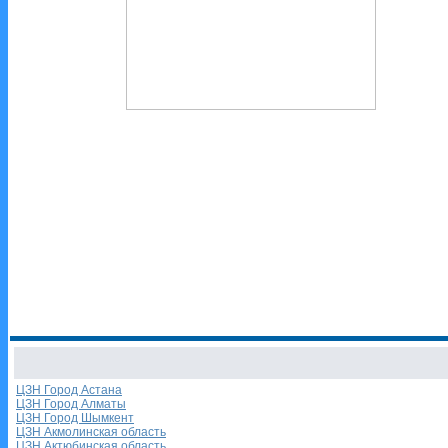
ЦЗН Город Астана
ЦЗН Город Алматы
ЦЗН Город Шымкент
ЦЗН Акмолинская область
ЦЗН Актюбинская область