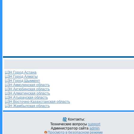
ЦЗН Город Астана
ЦЗН Город Алматы
ЦЗН Город Шымкент
ЦЗН Акмолинская область
ЦЗН Актюбинская область
ЦЗН Алматинская область
ЦЗН Атырауская область
ЦЗН Восточно-Казахстанская область
ЦЗН Жамбылская область
Контакты:
Технические вопросы
support
Администратор сайта
admin
Просмотр в безопасном режиме