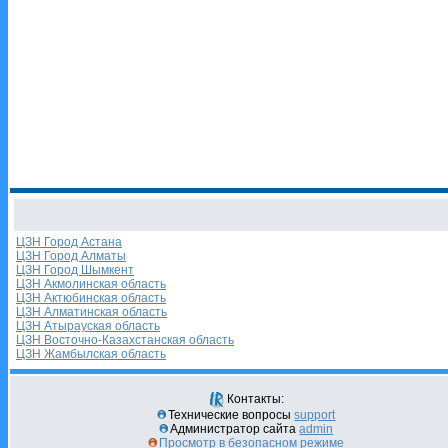
ЦЗН Город Астана
ЦЗН Город Алматы
ЦЗН Город Шымкент
ЦЗН Акмолинская область
ЦЗН Актюбинская область
ЦЗН Алматинская область
ЦЗН Атырауская область
ЦЗН Восточно-Казахстанская область
ЦЗН Жамбылская область
Контакты:
Технические вопросы
support
Администратор сайта
admin
Просмотр в безопасном режиме