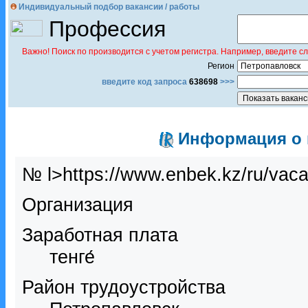
Индивидуальный подбор вакансии / работы
Профессия
Важно! Поиск по производится с учетом регистра. Например, введите с
Регион
введите код запроса
638698
>>>
Информация о в
№ l>https://www.enbek.kz/ru/vac
Организация
Заработная плата
тенге́
Район трудоустройства