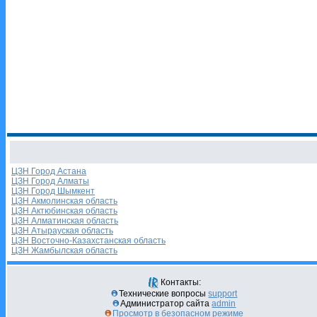
ЦЗН Город Астана
ЦЗН Город Алматы
ЦЗН Город Шымкент
ЦЗН Акмолинская область
ЦЗН Актюбинская область
ЦЗН Алматинская область
ЦЗН Атырауская область
ЦЗН Восточно-Казахстанская область
ЦЗН Жамбылская область
Контакты:
Технические вопросы
support
Администратор сайта
admin
Просмотр в безопасном режиме