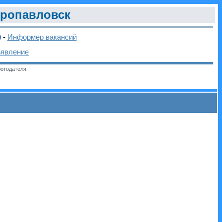
ропавловск
-
Информер вакансий
ъявление
отодателя.
и