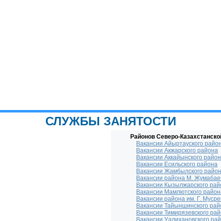
СЛУЖБЫ ЗАНЯТОСТИ
Районов Северо-Казахстанско
Вакансии Айыртауского райо
Вакансии Акжарского района
Вакансии Аккайынского райо
Вакансии Есильского района
Вакансии Жамбылского райо
Вакансии района М. Жумабае
Вакансии Кызылжарского рай
Вакансии Мамлютского район
Вакансии района им. Г. Муср
Вакансии Тайыншинского рай
Вакансии Тимирязевского ра
Вакансии Уалихановского ра