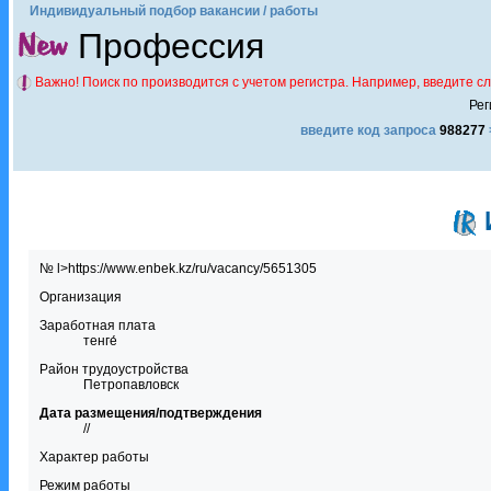
Индивидуальный подбор вакансии / работы
Профессия
Важно! Поиск по производится с учетом регистра. Например, введите с
Рег
введите код запроса
988277
№ l>https://www.enbek.kz/ru/vacancy/5651305
Организация
Заработная плата
тенге́
Район трудоустройства
Петропавловск
Дата размещения/подтверждения
//
Характер работы
Режим работы