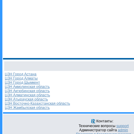
ЦЗН Город Астана
ЦЗН Город Алматы
ЦЗН Город Шымкент
ЦЗН Акмолинская область
ЦЗН Актюбинская область
ЦЗН Алматинская область
ЦЗН Атырауская область
ЦЗН Восточно-Казахстанская область
ЦЗН Жамбылская область
Контакты:
Технические вопросы
support
Администратор сайта
admin