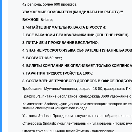
42 региона, более 600 проектов.
УВАЖАЕМЫЕ СОИСКАТЕЛИ (КАНДИДАТЫ НА РАБОТУ)!!!
ВАЖНО!!!:&nbsp;
1. ЧИТАЙТЕ ВНИМАТЕЛЬНО, ВАХТА В РОССИИ;
2. ВСЕ ВАКАНСИИ БЕЗ КВАЛИФИКАЦИИ (ОПЫТ НЕ НУЖЕН);
3. ПИТАНИЕ И ПРОЖИВАНИЕ БЕСПЛАТНО;
4. ЗНАНИЕ РУССКОГО ЯЗЫКА ОБЯЗАТЕЛЕН (ЗНАНИЕ БАЗО
5. ВОЗРАСТ 18-50 лет;
6. БИЛЕТЫ КОМПАНИЯ НЕ ОПЛАЧИВАЕТ, ТОЛЬКО КОМПЕНСАЦИЯ 
7. ГАРАНТИЯ ТРУДОУСТРОЙСТВА 100%;
8. СОСТАВЛЕНИЕ ТРУДОВОГО ДОГОВОРА В ОФИСЕ ПОДБОР
Требования: Мужчины/женщины, возраст 18-50, гражданство РК, 
График 6/1, питание бесплатное, спецодежда 3600 удержание с
Комлектовка &ndash; Функционал комплектовщика товаров не сл
знание специфики конкретного склада.
Упаковка &ndash; Прежде чем выпустить товар в обращение на р
Стикеровка &ndash; укомплектованный и упакованный товар нуж
Оплата труда: 3500-4000 рублей/смена - фиксировано