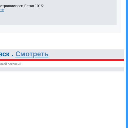
етропавловск, Естая 101/2
рте
ск .
Смотреть
икой вакансий