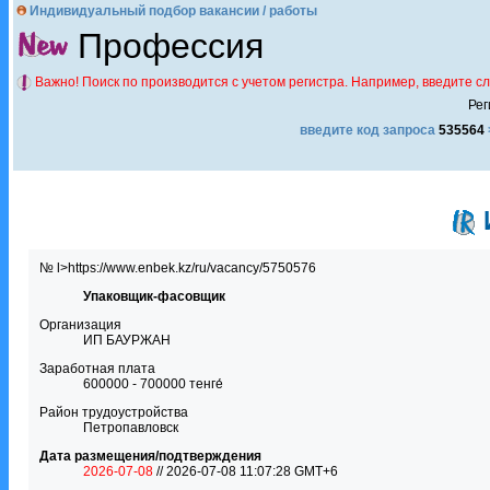
Индивидуальный подбор вакансии / работы
Профессия
Важно! Поиск по производится с учетом регистра. Например, введите с
Рег
введите код запроса
535564
№ l>https://www.enbek.kz/ru/vacancy/5750576
Упаковщик-фасовщик
Организация
ИП БАУРЖАН
Заработная плата
600000 - 700000 тенге́
Район трудоустройства
Петропавловск
Дата размещения/подтверждения
2026-07-08
// 2026-07-08 11:07:28 GMT+6