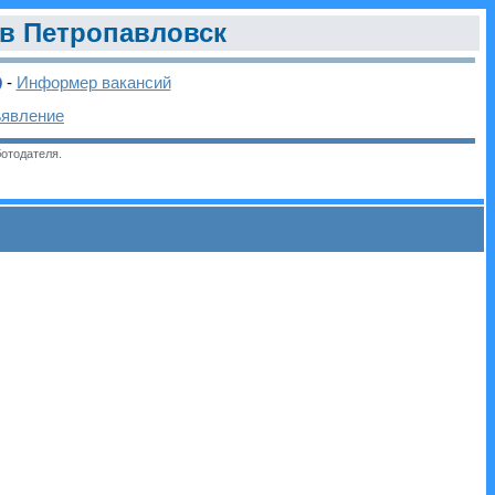
в Петропавловск
-
Информер вакансий
ъявление
отодателя.
и