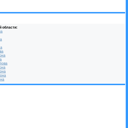
й области:
на
на
на
ва
она
а
епова
она
йона
йона
она