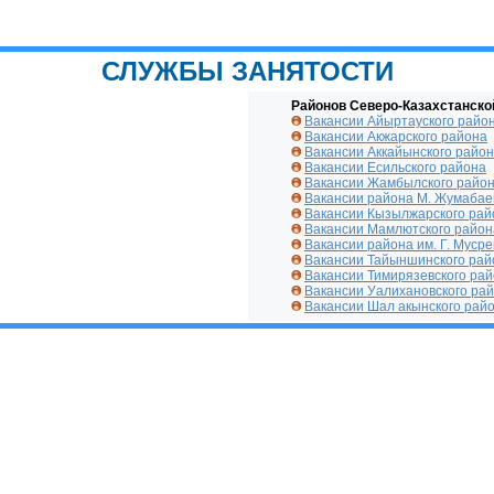
СЛУЖБЫ ЗАНЯТОСТИ
Районов Северо-Казахстанско
Вакансии Айыртауского райо
Вакансии Акжарского района
Вакансии Аккайынского райо
Вакансии Есильского района
Вакансии Жамбылского райо
Вакансии района М. Жумабае
Вакансии Кызылжарского рай
Вакансии Мамлютского район
Вакансии района им. Г. Муср
Вакансии Тайыншинского рай
Вакансии Тимирязевского ра
Вакансии Уалихановского ра
Вакансии Шал акынского рай