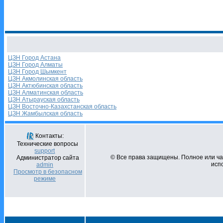
ЦЗН Город Астана
ЦЗН Город Алматы
ЦЗН Город Шымкент
ЦЗН Акмолинская область
ЦЗН Актюбинская область
ЦЗН Алматинская область
ЦЗН Атырауская область
ЦЗН Восточно-Казахстанская область
ЦЗН Жамбылская область
Контакты:
Технические вопросы
support
© Все права защищены. Полное или ч
Администратор сайта
испо
admin
Просмотр в безопасном
режиме