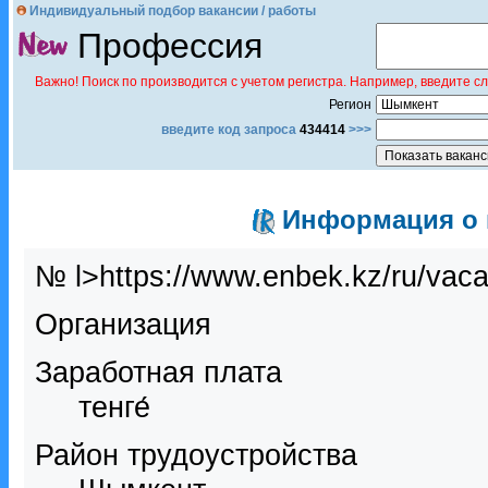
Индивидуальный подбор вакансии / работы
Профессия
Важно! Поиск по производится с учетом регистра. Например, введите с
Регион
введите код запроса
434414
>>>
Информация о в
№ l>https://www.enbek.kz/ru/vac
Организация
Заработная плата
тенге́
Район трудоустройства