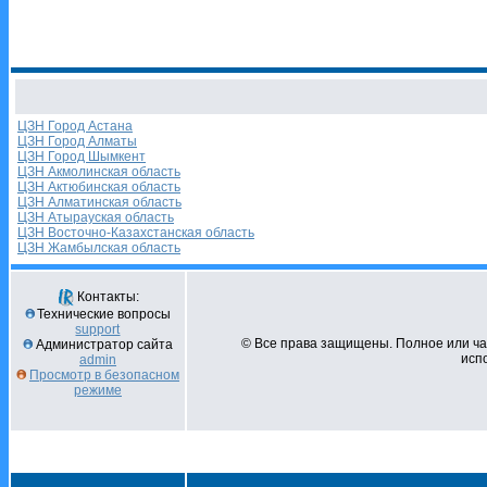
ЦЗН Город Астана
ЦЗН Город Алматы
ЦЗН Город Шымкент
ЦЗН Акмолинская область
ЦЗН Актюбинская область
ЦЗН Алматинская область
ЦЗН Атырауская область
ЦЗН Восточно-Казахстанская область
ЦЗН Жамбылская область
Контакты:
Технические вопросы
support
© Все права защищены. Полное или ч
Администратор сайта
испо
admin
Просмотр в безопасном
режиме