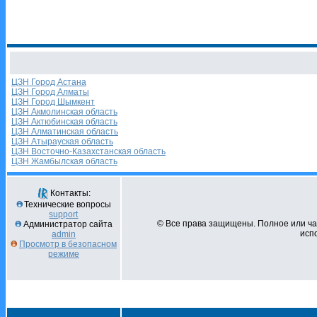
ЦЗН Город Астана
ЦЗН Город Алматы
ЦЗН Город Шымкент
ЦЗН Акмолинская область
ЦЗН Актюбинская область
ЦЗН Алматинская область
ЦЗН Атырауская область
ЦЗН Восточно-Казахстанская область
ЦЗН Жамбылская область
Контакты:
Технические вопросы
support
© Все права защищены. Полное или ч
Администратор сайта
испо
admin
Просмотр в безопасном
режиме