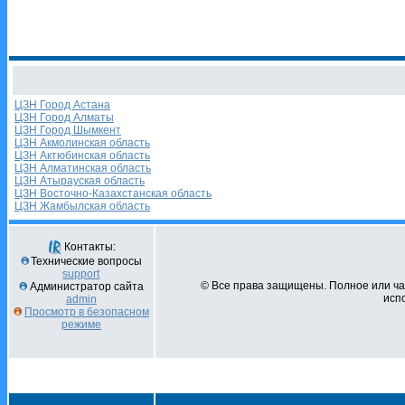
ЦЗН Город Астана
ЦЗН Город Алматы
ЦЗН Город Шымкент
ЦЗН Акмолинская область
ЦЗН Актюбинская область
ЦЗН Алматинская область
ЦЗН Атырауская область
ЦЗН Восточно-Казахстанская область
ЦЗН Жамбылская область
Контакты:
Технические вопросы
support
© Все права защищены. Полное или ч
Администратор сайта
испо
admin
Просмотр в безопасном
режиме