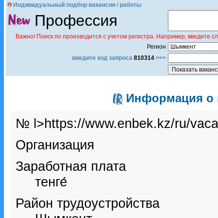
Индивидуальный подбор вакансии / работы
Профессия
Важно! Поиск по производится с учетом регистра. Например, введите с
Регион
введите код запроса
810314
>>>
Информация о в
№ l>https://www.enbek.kz/ru/vac
Организация
Заработная плата
тенге́
Район трудоустройства