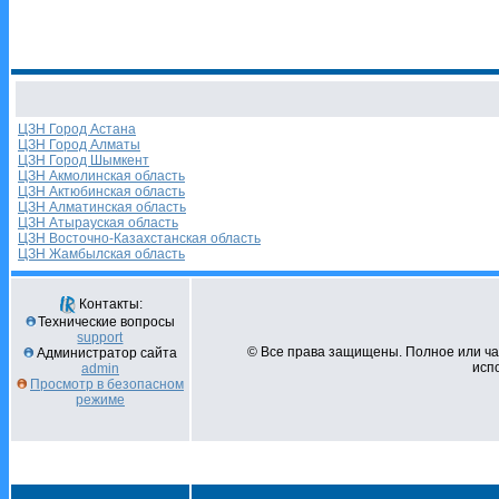
ЦЗН Город Астана
ЦЗН Город Алматы
ЦЗН Город Шымкент
ЦЗН Акмолинская область
ЦЗН Актюбинская область
ЦЗН Алматинская область
ЦЗН Атырауская область
ЦЗН Восточно-Казахстанская область
ЦЗН Жамбылская область
Контакты:
Технические вопросы
support
© Все права защищены. Полное или ч
Администратор сайта
испо
admin
Просмотр в безопасном
режиме