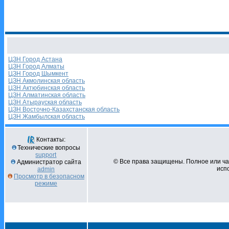
ЦЗН Город Астана
ЦЗН Город Алматы
ЦЗН Город Шымкент
ЦЗН Акмолинская область
ЦЗН Актюбинская область
ЦЗН Алматинская область
ЦЗН Атырауская область
ЦЗН Восточно-Казахстанская область
ЦЗН Жамбылская область
Контакты:
Технические вопросы
support
© Все права защищены. Полное или ч
Администратор сайта
испо
admin
Просмотр в безопасном
режиме