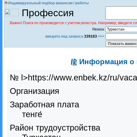
Индивидуальный подбор вакансии / работы
Профессия
Важно! Поиск по производится с учетом регистра. Например, введите с
Регион
введите код запроса
339183
>>>
Информация о в
№ l>https://www.enbek.kz/ru/vac
Организация
Заработная плата
тенге́
Район трудоустройства