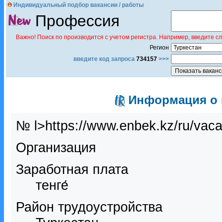
Индивидуальный подбор вакансии / работы
Профессия
Важно! Поиск по производится с учетом регистра. Например, введите с
Регион
введите код запроса
734157
>>>
Информация о в
№ l>https://www.enbek.kz/ru/vac
Организация
Заработная плата
тенге́
Район трудоустройства