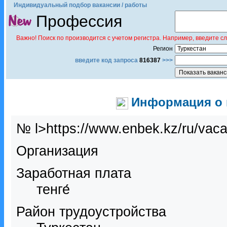
Индивидуальный подбор вакансии / работы
Профессия
Важно! Поиск по производится с учетом регистра. Например, введите с
Регион
введите код запроса
816387
>>>
Информация о в
№ l>https://www.enbek.kz/ru/vac
Организация
Заработная плата
тенге́
Район трудоустройства